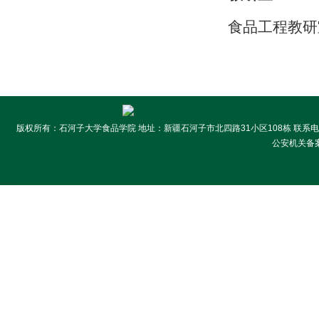
食品工程教研
版权所有：石河子大学食品学院 地址：新疆石河子市北四路31小区108栋 联系电话:099
公安机关备案号
……