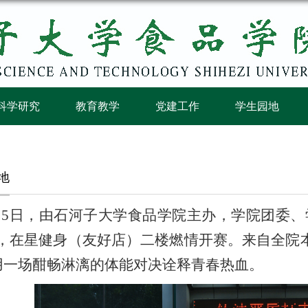
科学研究
教育教学
党建工作
学生园地
地
月
5
日，由石河子大学食品学院主办，学院团委、
，在星健身（友好店）二楼燃情开赛。来自全院
用一场酣畅淋漓的体能对决诠释青春热血。