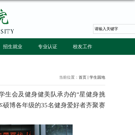
招生就业
专业认证
校友工作
当前位置：
首页
学生园地
学生会及健身健美队承办的
“
星健身挑
本硕博
各年级的
35
名健身爱好者齐聚赛