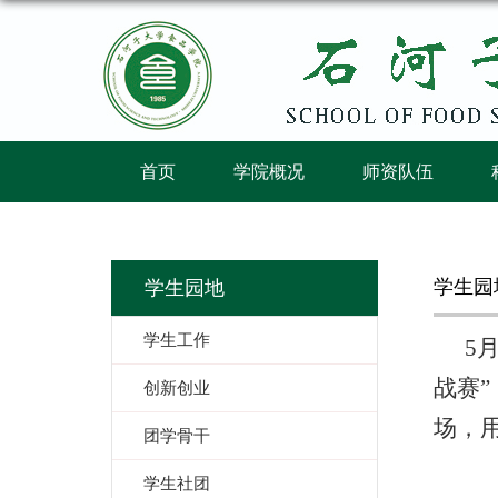
首页
学院概况
师资队伍
学生园
学生园地
学生工作
5
战赛
”
创新创业
场，
团学骨干
学生社团