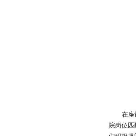
在座
院岗位匹